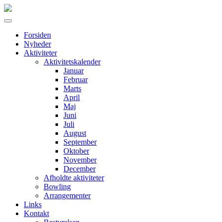
Forsiden
Nyheder
Aktiviteter
Aktivitetskalender
Januar
Februar
Marts
April
Maj
Juni
Juli
August
September
Oktober
November
December
Afholdte aktiviteter
Bowling
Arrangementer
Links
Kontakt