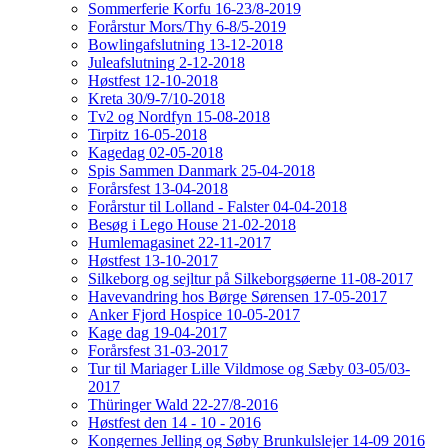
Sommerferie Korfu 16-23/8-2019
Forårstur Mors/Thy 6-8/5-2019
Bowlingafslutning 13-12-2018
Juleafslutning 2-12-2018
Høstfest 12-10-2018
Kreta 30/9-7/10-2018
Tv2 og Nordfyn 15-08-2018
Tirpitz 16-05-2018
Kagedag 02-05-2018
Spis Sammen Danmark 25-04-2018
Forårsfest 13-04-2018
Forårstur til Lolland - Falster 04-04-2018
Besøg i Lego House 21-02-2018
Humlemagasinet 22-11-2017
Høstfest 13-10-2017
Silkeborg og sejltur på Silkeborgsøerne 11-08-2017
Havevandring hos Børge Sørensen 17-05-2017
Anker Fjord Hospice 10-05-2017
Kage dag 19-04-2017
Forårsfest 31-03-2017
Tur til Mariager Lille Vildmose og Sæby 03-05/03-
2017
Thüringer Wald 22-27/8-2016
Høstfest den 14 - 10 - 2016
Kongernes Jelling og Søby Brunkulslejer 14-09 2016