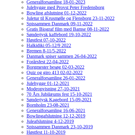
Generalforsamling 18-01-2023
Julehygge med Provst Peter Fredensborg
Bowling afslutning 01-12-2022
Juletur til Krusmølle og Flensborg 23-11-2022
Spissammen Danmark 09-11-2022
Gratis Biograf film med Bamse 08-11-2022
Sønderjysk kaffebord 19-10-2022
Høstfest 07-10-2022
Halkidiki 05-12/9 2022
Bremen 8-11/5-2022
Danmark spiser sammen 26-04-2022
Forårsfest 22-04-2022
Borgmester besøg 02-03-2022
Quiz og giro 413 02-02-2022
Generalforsamling 26-01-2022
Julehygge 01-12-2021
Modeopvisning 27-10-2021
70 Års Jubilæums fest 15-10-2021
Sønderjysk Kagebord 15-09-2021
Bornholm 23-08-2021
Generalforsamling 16-06-2021
Bowlingafslutning 12-12-2019
Juleafslutning 4-12-2019
Spissammen Danmark 23-10-2019
Høstfest 11-10-2019