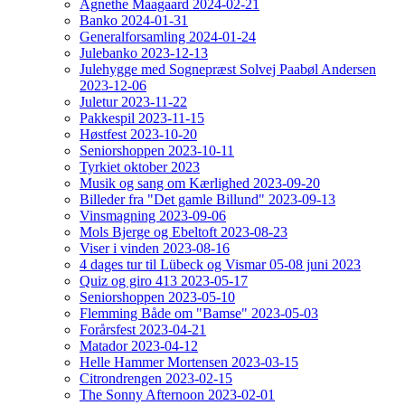
Agnethe Maagaard 2024-02-21
Banko 2024-01-31
Generalforsamling 2024-01-24
Julebanko 2023-12-13
Julehygge med Sognepræst Solvej Paabøl Andersen
2023-12-06
Juletur 2023-11-22
Pakkespil 2023-11-15
Høstfest 2023-10-20
Seniorshoppen 2023-10-11
Tyrkiet oktober 2023
Musik og sang om Kærlighed 2023-09-20
Billeder fra "Det gamle Billund" 2023-09-13
Vinsmagning 2023-09-06
Mols Bjerge og Ebeltoft 2023-08-23
Viser i vinden 2023-08-16
4 dages tur til Lübeck og Vismar 05-08 juni 2023
Quiz og giro 413 2023-05-17
Seniorshoppen 2023-05-10
Flemming Både om "Bamse" 2023-05-03
Forårsfest 2023-04-21
Matador 2023-04-12
Helle Hammer Mortensen 2023-03-15
Citrondrengen 2023-02-15
The Sonny Afternoon 2023-02-01