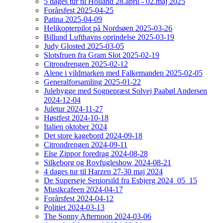
5 dages tur til Holland 28.april - 02.maj 2025
Forårsfest 2025-04-25
Patina 2025-04-09
Helikopterpilot på Nordsøen 2025-03-26
Billund Lufthavns oprindelse 2025-03-19
Judy Glosted 2025-03-05
Slotsfruen fra Gram Slot 2025-02-19
Citrondrengen 2025-02-12
Alene i vildmarken med Falkemanden 2025-02-05
Generalforsamling 2025-01-22
Julehygge med Sognepræst Solvej Paabøl Andersen
2024-12-04
Juletur 2024-11-27
Høstfest 2024-10-18
Italien oktober 2024
Det store kagebord 2024-09-18
Citrondrengen 2024-09-11
Else Zippor foredrag 2024-08-28
Silkeborg og Rovfugleshow 2024-08-21
4 dages tur til Harzen 27-30 maj 2024
De Superseje Seniorsild fra Esbjerg 2024_05_15
Musikcafeen 2024-04-17
Forårsfest 2024-04-12
Politiet 2024-03-13
The Sonny Afternoon 2024-03-06