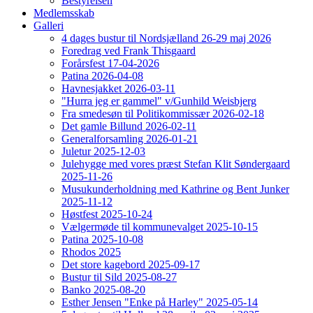
Bestyrelsen
Medlemsskab
Galleri
4 dages bustur til Nordsjælland 26-29 maj 2026
Foredrag ved Frank Thisgaard
Forårsfest 17-04-2026
Patina 2026-04-08
Havnesjakket 2026-03-11
"Hurra jeg er gammel" v/Gunhild Weisbjerg
Fra smedesøn til Politikommissær 2026-02-18
Det gamle Billund 2026-02-11
Generalforsamling 2026-01-21
Juletur 2025-12-03
Julehygge med vores præst Stefan Klit Søndergaard
2025-11-26
Musukunderholdning med Kathrine og Bent Junker
2025-11-12
Høstfest 2025-10-24
Vælgermøde til kommunevalget 2025-10-15
Patina 2025-10-08
Rhodos 2025
Det store kagebord 2025-09-17
Bustur til Sild 2025-08-27
Banko 2025-08-20
Esther Jensen "Enke på Harley" 2025-05-14