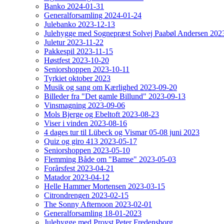
Banko 2024-01-31
Generalforsamling 2024-01-24
Julebanko 2023-12-13
Julehygge med Sognepræst Solvej Paabøl Andersen 202
Juletur 2023-11-22
Pakkespil 2023-11-15
Høstfest 2023-10-20
Seniorshoppen 2023-10-11
Tyrkiet oktober 2023
Musik og sang om Kærlighed 2023-09-20
Billeder fra "Det gamle Billund" 2023-09-13
Vinsmagning 2023-09-06
Mols Bjerge og Ebeltoft 2023-08-23
Viser i vinden 2023-08-16
4 dages tur til Lübeck og Vismar 05-08 juni 2023
Quiz og giro 413 2023-05-17
Seniorshoppen 2023-05-10
Flemming Både om "Bamse" 2023-05-03
Forårsfest 2023-04-21
Matador 2023-04-12
Helle Hammer Mortensen 2023-03-15
Citrondrengen 2023-02-15
The Sonny Afternoon 2023-02-01
Generalforsamling 18-01-2023
Julehygge med Provst Peter Fredensborg