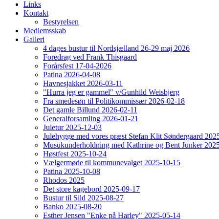
Links
Kontakt
Bestyrelsen
Medlemsskab
Galleri
4 dages bustur til Nordsjælland 26-29 maj 2026
Foredrag ved Frank Thisgaard
Forårsfest 17-04-2026
Patina 2026-04-08
Havnesjakket 2026-03-11
"Hurra jeg er gammel" v/Gunhild Weisbjerg
Fra smedesøn til Politikommissær 2026-02-18
Det gamle Billund 2026-02-11
Generalforsamling 2026-01-21
Juletur 2025-12-03
Julehygge med vores præst Stefan Klit Søndergaard 202
Musukunderholdning med Kathrine og Bent Junker 202
Høstfest 2025-10-24
Vælgermøde til kommunevalget 2025-10-15
Patina 2025-10-08
Rhodos 2025
Det store kagebord 2025-09-17
Bustur til Sild 2025-08-27
Banko 2025-08-20
Esther Jensen "Enke på Harley" 2025-05-14