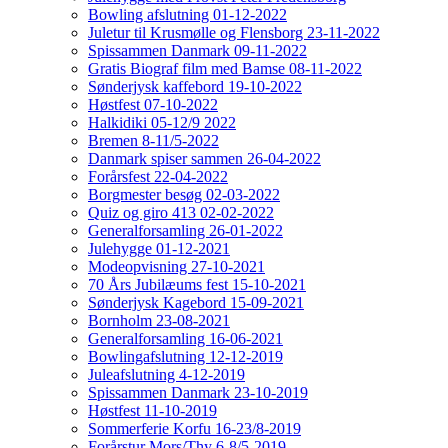
Bowling afslutning 01-12-2022
Juletur til Krusmølle og Flensborg 23-11-2022
Spissammen Danmark 09-11-2022
Gratis Biograf film med Bamse 08-11-2022
Sønderjysk kaffebord 19-10-2022
Høstfest 07-10-2022
Halkidiki 05-12/9 2022
Bremen 8-11/5-2022
Danmark spiser sammen 26-04-2022
Forårsfest 22-04-2022
Borgmester besøg 02-03-2022
Quiz og giro 413 02-02-2022
Generalforsamling 26-01-2022
Julehygge 01-12-2021
Modeopvisning 27-10-2021
70 Års Jubilæums fest 15-10-2021
Sønderjysk Kagebord 15-09-2021
Bornholm 23-08-2021
Generalforsamling 16-06-2021
Bowlingafslutning 12-12-2019
Juleafslutning 4-12-2019
Spissammen Danmark 23-10-2019
Høstfest 11-10-2019
Sommerferie Korfu 16-23/8-2019
Forårstur Mors/Thy 6-8/5-2019