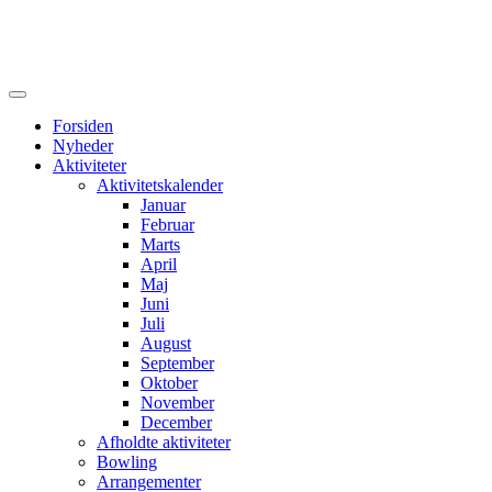
Forsiden
Nyheder
Aktiviteter
Aktivitetskalender
Januar
Februar
Marts
April
Maj
Juni
Juli
August
September
Oktober
November
December
Afholdte aktiviteter
Bowling
Arrangementer