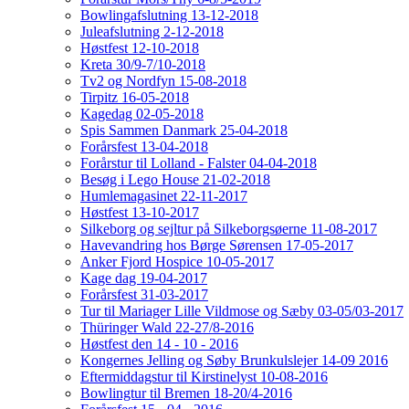
Bowlingafslutning 13-12-2018
Juleafslutning 2-12-2018
Høstfest 12-10-2018
Kreta 30/9-7/10-2018
Tv2 og Nordfyn 15-08-2018
Tirpitz 16-05-2018
Kagedag 02-05-2018
Spis Sammen Danmark 25-04-2018
Forårsfest 13-04-2018
Forårstur til Lolland - Falster 04-04-2018
Besøg i Lego House 21-02-2018
Humlemagasinet 22-11-2017
Høstfest 13-10-2017
Silkeborg og sejltur på Silkeborgsøerne 11-08-2017
Havevandring hos Børge Sørensen 17-05-2017
Anker Fjord Hospice 10-05-2017
Kage dag 19-04-2017
Forårsfest 31-03-2017
Tur til Mariager Lille Vildmose og Sæby 03-05/03-2017
Thüringer Wald 22-27/8-2016
Høstfest den 14 - 10 - 2016
Kongernes Jelling og Søby Brunkulslejer 14-09 2016
Eftermiddagstur til Kirstinelyst 10-08-2016
Bowlingtur til Bremen 18-20/4-2016