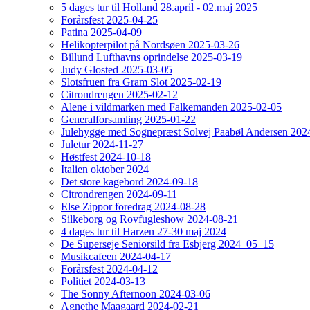
5 dages tur til Holland 28.april - 02.maj 2025
Forårsfest 2025-04-25
Patina 2025-04-09
Helikopterpilot på Nordsøen 2025-03-26
Billund Lufthavns oprindelse 2025-03-19
Judy Glosted 2025-03-05
Slotsfruen fra Gram Slot 2025-02-19
Citrondrengen 2025-02-12
Alene i vildmarken med Falkemanden 2025-02-05
Generalforsamling 2025-01-22
Julehygge med Sognepræst Solvej Paabøl Andersen 202
Juletur 2024-11-27
Høstfest 2024-10-18
Italien oktober 2024
Det store kagebord 2024-09-18
Citrondrengen 2024-09-11
Else Zippor foredrag 2024-08-28
Silkeborg og Rovfugleshow 2024-08-21
4 dages tur til Harzen 27-30 maj 2024
De Superseje Seniorsild fra Esbjerg 2024_05_15
Musikcafeen 2024-04-17
Forårsfest 2024-04-12
Politiet 2024-03-13
The Sonny Afternoon 2024-03-06
Agnethe Maagaard 2024-02-21