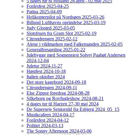
5 dages tur til Holland 28.april - 02.maj 2025
Forårsfest 2025-04-25
Patina 2025-04-09
Helikopterpilot på Nordsøen 2025-03-26
Billund Lufthavns oprindelse 2025-03-19
Judy Glosted 2025-03-05
Slotsfruen fra Gram Slot 2025-02-19
Citrondrengen 2025-02-12
Alene i vildmarken med Falkemanden 2025-02-05
Generalforsamling 2025-01-22
Julehygge med Sognepræst Solvej Paabøl Andersen
2024-12-04
Juletur 2024-11-27
Høstfest 2024-10-18
Italien oktober 2024
Det store kagebord 2024-09-18
Citrondrengen 2024-09-11
Else Zippor foredrag 2024-08-28
Silkeborg og Rovfugleshow 2024-08-21
4 dages tur til Harzen 27-30 maj 2024
De Superseje Seniorsild fra Esbjerg 2024_05_15
Musikcafeen 2024-04-17
Forårsfest 2024-04-12
Politiet 2024-03-13
The Sonny Afternoon 2024-03-06