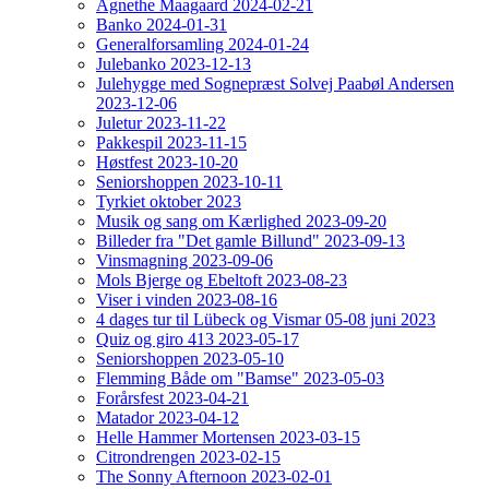
Agnethe Maagaard 2024-02-21
Banko 2024-01-31
Generalforsamling 2024-01-24
Julebanko 2023-12-13
Julehygge med Sognepræst Solvej Paabøl Andersen
2023-12-06
Juletur 2023-11-22
Pakkespil 2023-11-15
Høstfest 2023-10-20
Seniorshoppen 2023-10-11
Tyrkiet oktober 2023
Musik og sang om Kærlighed 2023-09-20
Billeder fra "Det gamle Billund" 2023-09-13
Vinsmagning 2023-09-06
Mols Bjerge og Ebeltoft 2023-08-23
Viser i vinden 2023-08-16
4 dages tur til Lübeck og Vismar 05-08 juni 2023
Quiz og giro 413 2023-05-17
Seniorshoppen 2023-05-10
Flemming Både om "Bamse" 2023-05-03
Forårsfest 2023-04-21
Matador 2023-04-12
Helle Hammer Mortensen 2023-03-15
Citrondrengen 2023-02-15
The Sonny Afternoon 2023-02-01