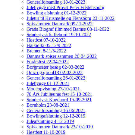
Generalforsamling 18-01-2023
Julehygge med Provst Peter Fredensborg
Bowling afslutning 01-12-2022
Juletur til Krusmølle og Flensborg 23-11-2022
Spissammen Danmark 09-11-2022
Gratis Biograf film med Bamse 08-11-2022
Sønderjysk kaffebord 19-10-2022
Høstfest 07-10-2022
Halkidiki 05-12/9 2022
Bremen 8-11/5-2022
Danmark spiser sammen 26-04-2022
Forårsfest 22-04-2022
Borgmester besøg 02-03-2022
Quiz og giro 413 02-02-2022
Generalforsamling 26-01-2022
Julehygge 01-12-2021
Modeopvisning 27-10-2021
70 Års Jubilæums fest 15-10-2021
Sønderjysk Kagebord 15-09-2021
Bornholm 23-08-2021
Generalforsamling 16-06-2021
Bowlingafslutning 12-12-2019
Juleafslutning 4-12-2019
Spissammen Danmark 23-10-2019
Høstfest 11-10-2019