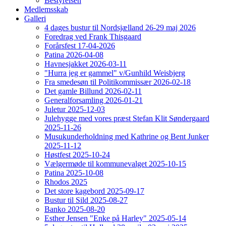
Bestyrelsen
Medlemsskab
Galleri
4 dages bustur til Nordsjælland 26-29 maj 2026
Foredrag ved Frank Thisgaard
Forårsfest 17-04-2026
Patina 2026-04-08
Havnesjakket 2026-03-11
"Hurra jeg er gammel" v/Gunhild Weisbjerg
Fra smedesøn til Politikommissær 2026-02-18
Det gamle Billund 2026-02-11
Generalforsamling 2026-01-21
Juletur 2025-12-03
Julehygge med vores præst Stefan Klit Søndergaard
2025-11-26
Musukunderholdning med Kathrine og Bent Junker
2025-11-12
Høstfest 2025-10-24
Vælgermøde til kommunevalget 2025-10-15
Patina 2025-10-08
Rhodos 2025
Det store kagebord 2025-09-17
Bustur til Sild 2025-08-27
Banko 2025-08-20
Esther Jensen "Enke på Harley" 2025-05-14