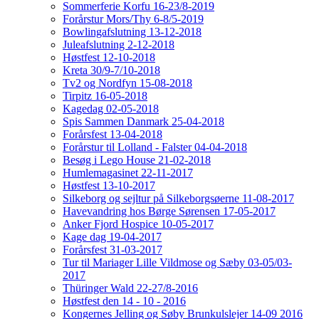
Sommerferie Korfu 16-23/8-2019
Forårstur Mors/Thy 6-8/5-2019
Bowlingafslutning 13-12-2018
Juleafslutning 2-12-2018
Høstfest 12-10-2018
Kreta 30/9-7/10-2018
Tv2 og Nordfyn 15-08-2018
Tirpitz 16-05-2018
Kagedag 02-05-2018
Spis Sammen Danmark 25-04-2018
Forårsfest 13-04-2018
Forårstur til Lolland - Falster 04-04-2018
Besøg i Lego House 21-02-2018
Humlemagasinet 22-11-2017
Høstfest 13-10-2017
Silkeborg og sejltur på Silkeborgsøerne 11-08-2017
Havevandring hos Børge Sørensen 17-05-2017
Anker Fjord Hospice 10-05-2017
Kage dag 19-04-2017
Forårsfest 31-03-2017
Tur til Mariager Lille Vildmose og Sæby 03-05/03-
2017
Thüringer Wald 22-27/8-2016
Høstfest den 14 - 10 - 2016
Kongernes Jelling og Søby Brunkulslejer 14-09 2016