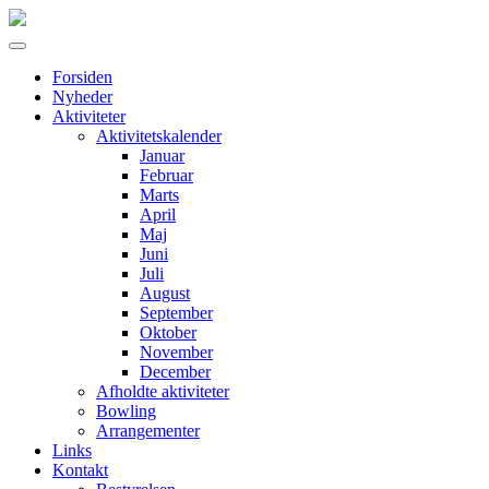
Forsiden
Nyheder
Aktiviteter
Aktivitetskalender
Januar
Februar
Marts
April
Maj
Juni
Juli
August
September
Oktober
November
December
Afholdte aktiviteter
Bowling
Arrangementer
Links
Kontakt