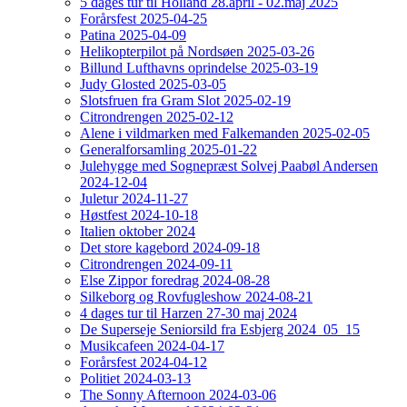
5 dages tur til Holland 28.april - 02.maj 2025
Forårsfest 2025-04-25
Patina 2025-04-09
Helikopterpilot på Nordsøen 2025-03-26
Billund Lufthavns oprindelse 2025-03-19
Judy Glosted 2025-03-05
Slotsfruen fra Gram Slot 2025-02-19
Citrondrengen 2025-02-12
Alene i vildmarken med Falkemanden 2025-02-05
Generalforsamling 2025-01-22
Julehygge med Sognepræst Solvej Paabøl Andersen
2024-12-04
Juletur 2024-11-27
Høstfest 2024-10-18
Italien oktober 2024
Det store kagebord 2024-09-18
Citrondrengen 2024-09-11
Else Zippor foredrag 2024-08-28
Silkeborg og Rovfugleshow 2024-08-21
4 dages tur til Harzen 27-30 maj 2024
De Superseje Seniorsild fra Esbjerg 2024_05_15
Musikcafeen 2024-04-17
Forårsfest 2024-04-12
Politiet 2024-03-13
The Sonny Afternoon 2024-03-06