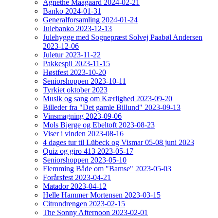
Agnethe Maagaard 2024-02-21
Banko 2024-01-31
Generalforsamling 2024-01-24
Julebanko 2023-12-13
Julehygge med Sognepræst Solvej Paabøl Andersen
2023-12-06
Juletur 2023-11-22
Pakkespil 2023-11-15
Høstfest 2023-10-20
Seniorshoppen 2023-10-11
Tyrkiet oktober 2023
Musik og sang om Kærlighed 2023-09-20
Billeder fra "Det gamle Billund" 2023-09-13
Vinsmagning 2023-09-06
Mols Bjerge og Ebeltoft 2023-08-23
Viser i vinden 2023-08-16
4 dages tur til Lübeck og Vismar 05-08 juni 2023
Quiz og giro 413 2023-05-17
Seniorshoppen 2023-05-10
Flemming Både om "Bamse" 2023-05-03
Forårsfest 2023-04-21
Matador 2023-04-12
Helle Hammer Mortensen 2023-03-15
Citrondrengen 2023-02-15
The Sonny Afternoon 2023-02-01