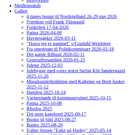
Bestyrelsen
Medlemsskab
Galleri
4 dages bustur til Nordsjælland 26-29 maj 2026
Foredrag ved Frank Thisgaard
Forårsfest 17-04-2026
Patina 2026-04-08
Havnesjakket 2026-03-11
"Hurra jeg er gammel" v/Gunhild Weisbjerg
Fra smedesøn til Politikommissær 2026-02-18
Det gamle Billund 2026-02-11
Generalforsamling 2026-01-21
Juletur 2025-12-03
Julehygge med vores præst Stefan Klit Søndergaard
2025-11-26
Musukunderholdning med Kathrine og Bent Junker
2025-11-12
Høstfest 2025-10-24
Vælgermøde til kommunevalget 2025-10-15
Patina 2025-10-08
Rhodos 2025
Det store kagebord 2025-09-17
Bustur til Sild 2025-08-27
Banko 2025-08-20
Esther Jensen "Enke på Harley" 2025-05-14