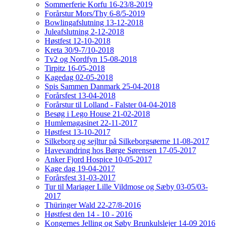
Sommerferie Korfu 16-23/8-2019
Forårstur Mors/Thy 6-8/5-2019
Bowlingafslutning 13-12-2018
Juleafslutning 2-12-2018
Høstfest 12-10-2018
Kreta 30/9-7/10-2018
Tv2 og Nordfyn 15-08-2018
Tirpitz 16-05-2018
Kagedag 02-05-2018
Spis Sammen Danmark 25-04-2018
Forårsfest 13-04-2018
Forårstur til Lolland - Falster 04-04-2018
Besøg i Lego House 21-02-2018
Humlemagasinet 22-11-2017
Høstfest 13-10-2017
Silkeborg og sejltur på Silkeborgsøerne 11-08-2017
Havevandring hos Børge Sørensen 17-05-2017
Anker Fjord Hospice 10-05-2017
Kage dag 19-04-2017
Forårsfest 31-03-2017
Tur til Mariager Lille Vildmose og Sæby 03-05/03-
2017
Thüringer Wald 22-27/8-2016
Høstfest den 14 - 10 - 2016
Kongernes Jelling og Søby Brunkulslejer 14-09 2016