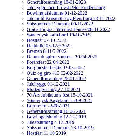
Generalforsamling 18-01-2023
Julehygge med Provst Peter Fredensborg
Bowling afslutning 01-12-2022
Juletur til Krusmølle og Flensborg 23-11-2022
Spissammen Danmark 09-11-2022
Gratis Biograf film med Bamse 08-11-2022
Sønderjysk kaffebord 19-10-2022
Høstfest 07-10-2022
Halkidiki 05-12/9 2022
Bremen 8-11/5-2022
Danmark spiser sammen 26-04-2022
Forårsfest 22-04-2022
Borgmester besøg 02-03-2022
Quiz og giro 413 02-02-2022
Generalforsamling 26-01-2022
Julehygge 01-12-2021
Modeopvisning 27-10-2021
70 Års Jubilæums fest 15-10-2021
Sønderjysk Kagebord 15-09-2021
Bornholm 23-08-2021
Generalforsamling 16-06-2021
Bowlingafslutning 12-12-2019
Juleafslutning 4-12-2019
Spissammen Danmark 23-10-2019
Høstfest 11-10-2019