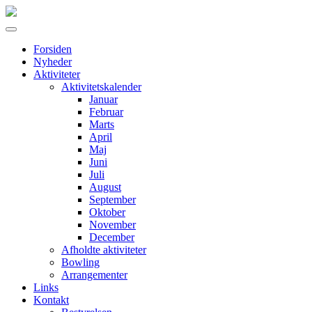
Forsiden
Nyheder
Aktiviteter
Aktivitetskalender
Januar
Februar
Marts
April
Maj
Juni
Juli
August
September
Oktober
November
December
Afholdte aktiviteter
Bowling
Arrangementer
Links
Kontakt